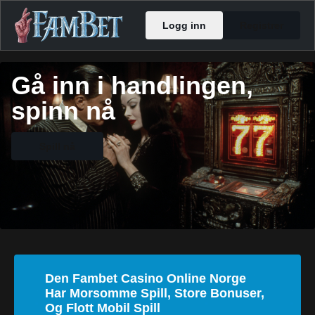
Logg inn
Registrer
Gå inn i handlingen,
spinn nå
Spill nå
Den Fambet Casino Online Norge
Har Morsomme Spill, Store Bonuser,
Og Flott Mobil Spill