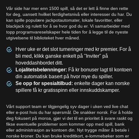
Vår side har mer enn 1500 spill, så det er lett å finne den rette
for deg, uansett hvilket ferdighetsnivå eller interesser du har. Du
kan spille populære jackpotautomater, lokale favoritter, eller
blackjack og rulett for å se hvor god du er. Vi samarbeider med
topp programvareselskaper hele tiden for å legge til de nyeste
utgivelsene til biblioteket hver måned.
Hver uke er det slot turneringer med kr premier. For å
bli med, klikk ganske enkelt på "Inviter" på
hoveddashbordet ditt.
Lojalitetsbelønninger:
Få kr bonuser lagt til kontoen
din automatisk basert på hvor mye du spiller.
Se opp for spesialtilbud:
enkelte dager kan norske
spillere få kr gratisspinn eller innskuddskamper.
Vårt support team er tilgjengelig syv dager i uken ved live chat
eller e-post hvis du har spørsmål. De snakker norsk. For å holde
deg fokusert på moroa, gjør vi det til en prioritet å svare raskt og
fikse eventuelle problemer som kommer opp med spill, bank
eller administrasjon av kontoen din. Nyt trygge måter å betale i
norske kroner. Du kan bruke kredittkort, e-lommebøker som er