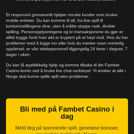
Et responsivt grensesnitt hjelper norske kunder som bruker
mobile enheter. Du kan komme til alt, fra live-spill til
kontoinnstillingene dine, uten å måtte stoppe rask, direkte
spilling. Personopplysningene og kr-transaksjonene du gjør er
alltid trygge fordi hver økt er kryptert på et høyt nivå. Hvis du har
problemer med å logge inn eller hvis du merker noen merkelig
oppførsel, er vårt støttepersonell tilgjengelig 24 timer i døgnet, 7
dager i uken.
Du kan få øyeblikkelig hjelp og komme tilbake til din Fambet
Casino-konto ved å bruke live chat-verktøyet. Vi ønsker at alle i
Norge skal kunne spille spill uten problemer.
Bli med på Fambet Casino i
dag
Meld deg på spennende spill, generøse bonuser,