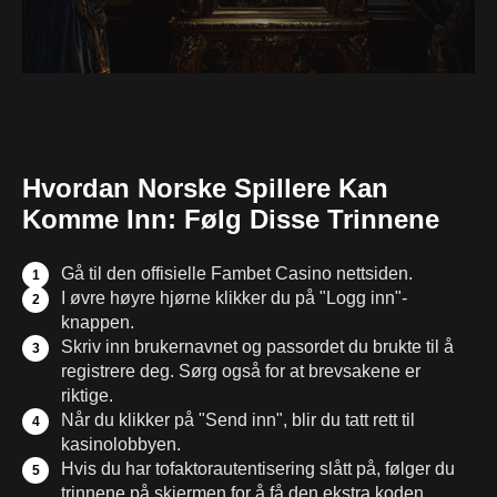
Hvordan Norske Spillere Kan
Komme Inn: Følg Disse Trinnene
Gå til den offisielle Fambet Casino nettsiden.
I øvre høyre hjørne klikker du på "Logg inn"-
knappen.
Skriv inn brukernavnet og passordet du brukte til å
registrere deg. Sørg også for at brevsakene er
riktige.
Når du klikker på "Send inn", blir du tatt rett til
kasinolobbyen.
Hvis du har tofaktorautentisering slått på, følger du
trinnene på skjermen for å få den ekstra koden.