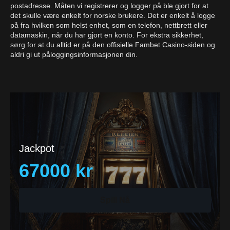
postadresse. Måten vi registrerer og logger på ble gjort for at
det skulle være enkelt for norske brukere. Det er enkelt å logge
på fra hvilken som helst enhet, som en telefon, nettbrett eller
datamaskin, når du har gjort en konto. For ekstra sikkerhet,
sørg for at du alltid er på den offisielle Fambet Casino-siden og
aldri gi ut påloggingsinformasjonen din.
Jackpot
67000 kr
Spill Nå