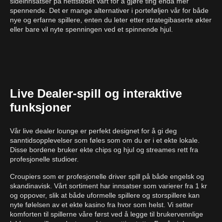
sideinnsatser på nettstedet vårt for å gjøre ting enda mer
spennende. Det er mange alternativer i porteføljen vår for både
nye og erfarne spillere, enten du leter etter strategibaserte økter
eller bare vil nyte spenningen ved et spinnende hjul.
Live Dealer-spill og interaktive
funksjoner
Vår live dealer lounge er perfekt designet for å gi deg
sanntidsopplevelser som føles som om du er i et ekte lokale.
Disse bordene bruker ekte chips og hjul og streames rett fra
profesjonelle studioer.
Croupiers som er profesjonelle driver spill på både engelsk og
skandinavisk. Vårt sortiment har innsatser som varierer fra 1 kr
og oppover, slik at både uformelle spillere og storspillere kan
nyte følelsen av et ekte kasino fra hvor som helst. Vi setter
komforten til spillerne våre først ved å legge til brukervennlige