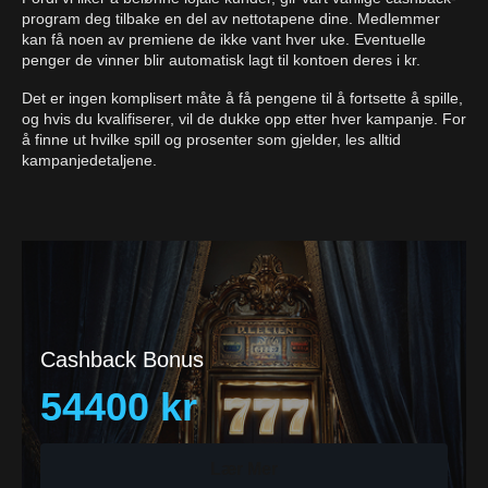
program deg tilbake en del av nettotapene dine. Medlemmer
kan få noen av premiene de ikke vant hver uke. Eventuelle
penger de vinner blir automatisk lagt til kontoen deres i kr.
Det er ingen komplisert måte å få pengene til å fortsette å spille,
og hvis du kvalifiserer, vil de dukke opp etter hver kampanje. For
å finne ut hvilke spill og prosenter som gjelder, les alltid
kampanjedetaljene.
Cashback Bonus
54400 kr
Lær Mer