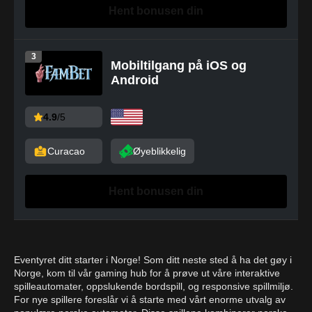
Hent bonusen din
3
Mobiltilgang på iOS og
Android
4.9
/5
Curacao
Øyeblikkelig
Hent bonusen din
Eventyret ditt starter i Norge! Som ditt neste sted å ha det gøy i
Norge, kom til vår gaming hub for å prøve ut våre interaktive
spilleautomater, oppslukende bordspill, og responsive spillmiljø.
For nye spillere foreslår vi å starte med vårt enorme utvalg av