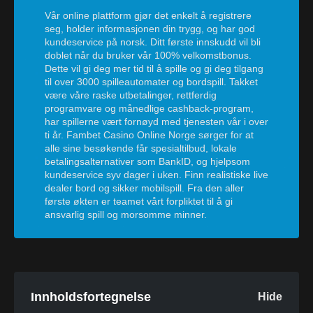
Vår online plattform gjør det enkelt å registrere
seg, holder informasjonen din trygg, og har god
kundeservice på norsk. Ditt første innskudd vil bli
doblet når du bruker vår 100% velkomstbonus.
Dette vil gi deg mer tid til å spille og gi deg tilgang
til over 3000 spilleautomater og bordspill. Takket
være våre raske utbetalinger, rettferdig
programvare og månedlige cashback-program,
har spillerne vært fornøyd med tjenesten vår i over
ti år. Fambet Casino Online Norge sørger for at
alle sine besøkende får spesialtilbud, lokale
betalingsalternativer som BankID, og hjelpsom
kundeservice syv dager i uken. Finn realistiske live
dealer bord og sikker mobilspill. Fra den aller
første økten er teamet vårt forpliktet til å gi
ansvarlig spill og morsomme minner.
Innholdsfortegnelse
Hide