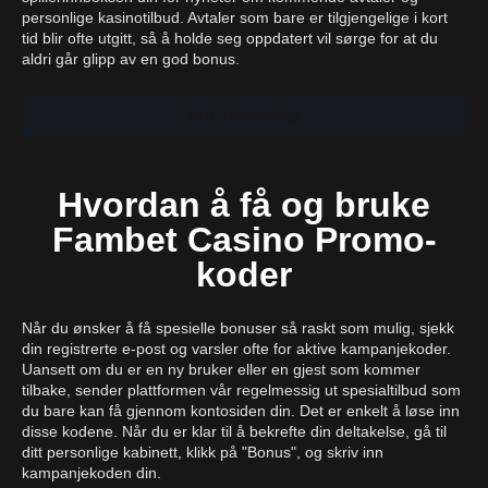
personlige kasinotilbud. Avtaler som bare er tilgjengelige i kort
tid blir ofte utgitt, så å holde seg oppdatert vil sørge for at du
aldri går glipp av en god bonus.
Inn Turnering
Hvordan å få og bruke
Fambet Casino Promo-
koder
Når du ønsker å få spesielle bonuser så raskt som mulig, sjekk
din registrerte e-post og varsler ofte for aktive kampanjekoder.
Uansett om du er en ny bruker eller en gjest som kommer
tilbake, sender plattformen vår regelmessig ut spesialtilbud som
du bare kan få gjennom kontosiden din. Det er enkelt å løse inn
disse kodene. Når du er klar til å bekrefte din deltakelse, gå til
ditt personlige kabinett, klikk på "Bonus", og skriv inn
kampanjekoden din.