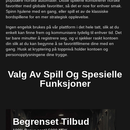
populære norske automater. Disse spillene kombinerer norske
favoritter med globale favoritter, så det er noe for enhver smak.
Spinn hjulene med en gang, eller spill et av de klassiske
bordspillene for en mer strategisk opplevelse.
Ingen engelsk brukes på vår plattform i det hele tatt, slik at du
enkelt kan finne frem og kommunisere tydelig til enhver tid. Det
tar bare minutter å registrere seg, og vi sjekker raskt kontoen
din slik at du kan begynne å se favorittfilmene dine med en
gang. Husk at kryptering på toppnivå holder kontoen og
personopplysningene dine trygge.
Valg Av Spill Og Spesielle
Funksjoner
Begrenset Tilbud