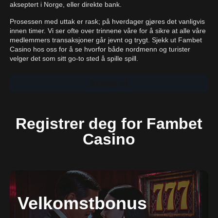
akseptert i Norge, eller direkte bank.
Prosessen med uttak er rask; på hverdager gjøres det vanligvis
innen timer. Vi ser ofte over trinnene våre for å sikre at alle våre
medlemmers transaksjoner går jevnt og trygt. Sjekk ut Fambet
Casino hos oss for å se hvorfor både nordmenn og turister
velger det som sitt go-to sted å spille spill.
Bli med nå
Registrer deg for Fambet
Casino
Velkomstbonus