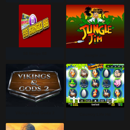
Roulette Royal (Amatic Industries)
Jungle Jim
Vikings And Gods 2
Country Life Hd