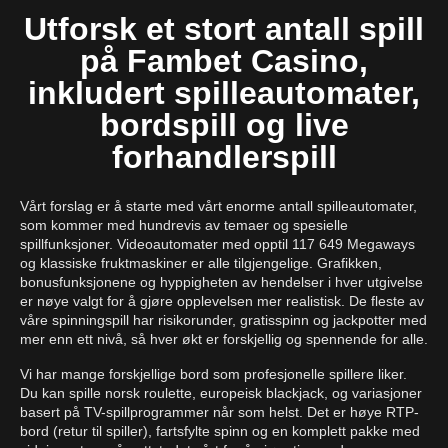
Utforsk et stort antall spill
på Fambet Casino,
inkludert spilleautomater,
bordspill og live
forhandlerspill
Vårt forslag er å starte med vårt enorme antall spilleautomater,
som kommer med hundrevis av temaer og spesielle
spillfunksjoner. Videoautomater med opptil 117 649 Megaways
og klassiske fruktmaskiner er alle tilgjengelige. Grafikken,
bonusfunksjonene og hyppigheten av hendelser i hver utgivelse
er nøye valgt for å gjøre opplevelsen mer realistisk. De fleste av
våre spinningspill har risikorunder, gratisspinn og jackpotter med
mer enn ett nivå, så hver økt er forskjellig og spennende for alle.
Vi har mange forskjellige bord som profesjonelle spillere liker.
Du kan spille norsk roulette, europeisk blackjack, og variasjoner
basert på TV-spillprogrammer når som helst. Det er høye RTP-
bord (retur til spiller), fartsfylte spinn og en komplett pakke med