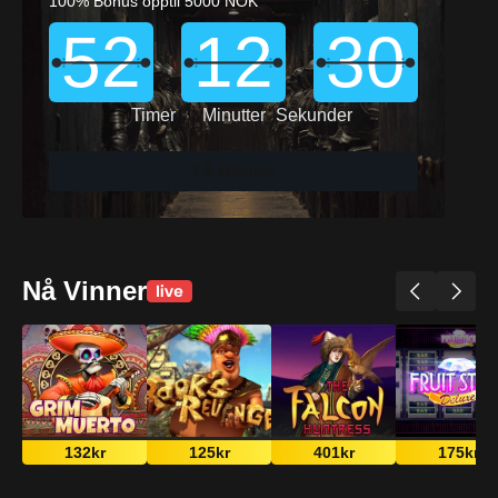
100% Bonus opptil 5000 NOK
52
12
28
Timer
Minutter
Sekunder
Få Bonus
Nå Vinner
132kr
125kr
401kr
175kr